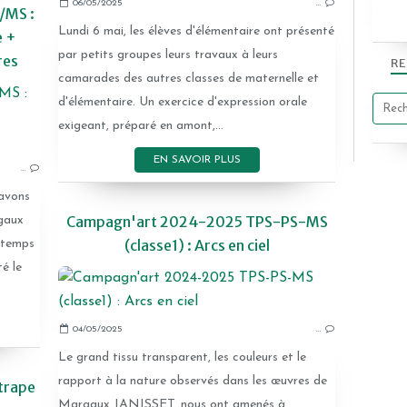
06/05/2025
…
/MS :
Lundi 6 mai, les élèves d'élémentaire ont présenté
e +
par petits groupes leurs travaux à leurs
res
RE
camarades des autres classes de maternelle et
CAMPAGN'ART
d'élémentaire. Un exercice d'expression orale
exigeant, préparé en amont,...
EN SAVOIR PLUS
…
 avons
Campagn'art 2024-2025 TPS-PS-MS
gaux
(classe1) : Arcs en ciel
 temps
té le
04/05/2025
…
Le grand tissu transparent, les couleurs et le
rapport à la nature observés dans les œuvres de
trape
Margaux JANISSET, nous ont amenés à