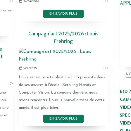
…
24/04/2026
…
APP
ctor on
EN SAVOIR PLUS
Campagn’art 2025/2026 : Louis
Frehring
e
ET
14/11/2025
…
CAMPAGN'ART
NO
Louis est un artiste plasticien, il a présenté deux
…
de ses œuvres à l'école : Scrolling Hands et
E3D 
 une
Computer Vision. La semaine dernière, nous
CAMP
ion.
avons rencontré Louis le nouvel artiste de cette
VIDE
e une
année, il est plasticien....
ns et
SPEC
EN SAVOIR PLUS
VIDE