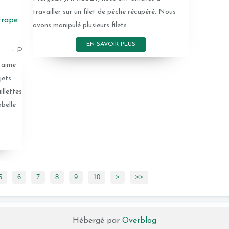
travailler sur un filet de pêche récupéré. Nous
CAMPAGN'ART
avons manipulé plusieurs filets...
EN SAVOIR PLUS
…
 aime
jets
illettes
abelle
5
6
7
8
9
10
>
>>
Hébergé par
Overblog