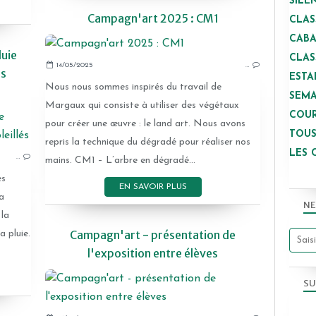
SILE
Campagn'art 2025 : CM1
CLAS
CAB
uie
CLAS
14/05/2025
…
us
ESTA
Nous nous sommes inspirés du travail de
SEMA
Margaux qui consiste à utiliser des végétaux
COUR
CAMPAGN'ART
pour créer une œuvre : le land art. Nous avons
TOUS
repris la technique du dégradé pour réaliser nos
LES 
…
mains. CM1 – L’arbre en dégradé...
es
EN SAVOIR PLUS
a
NE
 la
Campagn'art - présentation de
a pluie.
l'exposition entre élèves
SU