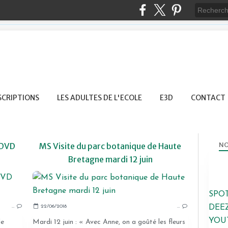
SCRIPTIONS
LES ADULTES DE L'ECOLE
E3D
CONTACT
NO
/DVD
MS Visite du parc botanique de Haute
Bretagne mardi 12 juin
2017-2018
SPO
…
22/06/2018
…
DEE
YOU
de
Mardi 12 juin : « Avec Anne, on a goûté les fleurs