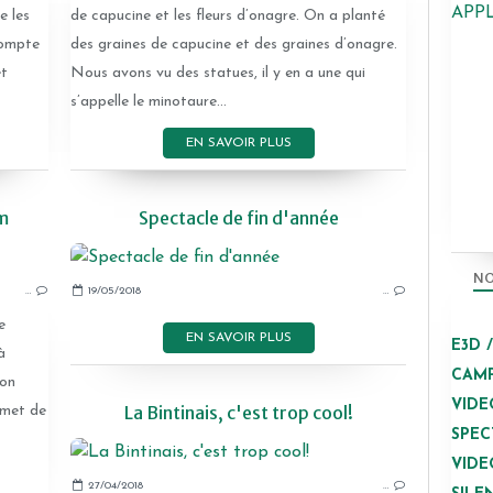
APP
 les
de capucine et les fleurs d’onagre. On a planté
compte
des graines de capucine et des graines d’onagre.
et
Nous avons vu des statues, il y en a une qui
s’appelle le minotaure...
EN SAVOIR PLUS
m
Spectacle de fin d'année
2017-2018
NO
…
19/05/2018
…
COURSE CONTRE LA FAIM
e
EN SAVOIR PLUS
E3D 
à
CAMP
ion
VIDE
La Bintinais, c'est trop cool!
rmet de
SPEC
VIDE
27/04/2018
…