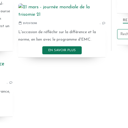
ul-
course
n
RE
21/03/2018
…
est un
L'occasion de réfléchir sur la différence et la
norme, en lien avec le programme d'EMC.
EN SAVOIR PLUS
ce
CAMPAGN'ART
…
2017-2018
rance,