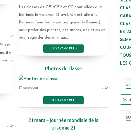
SILE
Les classes de CE1/CE2 et CP sont allées à la
CLAS
Bintinais le vendredi 13 avril. On est allé à la
CAB
Bintinais (une ferme pédagogique de Rennes)
CLAS
2017-2018
pour parler des plantes, des arbres, des fleurs et
ESTA
…
pour regarder des animaux...
SEMA
E2 est
COUR
EN SAVOIR PLUS
e, il y
TOUS
s avons
LES 
Photos de classe
s
NE
20/04/2018
…
EN SAVOIR PLUS
SU
2017-2018
21 mars - journée mondiale de la
…
COURSE CONTRE LA FAIM
trisomie 21