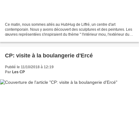
Ce matin, nous sommes allés au HubHug de Liffré, un centre d'art
contemporain. Nous y avons découvert des sculptures et des peintures. Les
œuvres représentées s'inspiraient du thème " l'intérieur mou, l'extérieur dur".
Une partie des œuvres étaient à...
CP: visite à la boulangerie d'Ercé
Publié le 11/10/2018 à 12:19
Par
Les CP