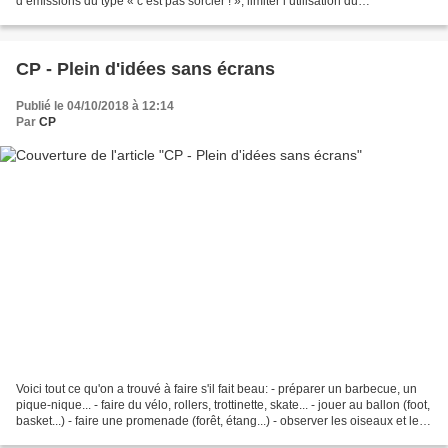
d’émissions du type « c’est pas sorcier ! », limiter l’utilisation du
vidéoprojecteur A la maison jouer aux jeux...
CP - Plein d'idées sans écrans
Publié le 04/10/2018 à 12:14
Par
CP
Voici tout ce qu'on a trouvé à faire s'il fait beau: - préparer un barbecue, un
pique-nique... - faire du vélo, rollers, trottinette, skate... - jouer au ballon (foot,
basket...) - faire une promenade (forêt, étang...) - observer les oiseaux et les
étoiles....