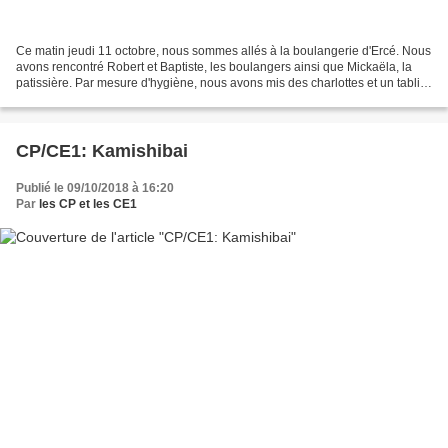
Ce matin jeudi 11 octobre, nous sommes allés à la boulangerie d'Ercé. Nous
avons rencontré Robert et Baptiste, les boulangers ainsi que Mickaëla, la
patissière. Par mesure d'hygiène, nous avons mis des charlottes et un tablier
et nous nous sommes lavés...
CP/CE1: Kamishibai
Publié le 09/10/2018 à 16:20
Par
les CP et les CE1