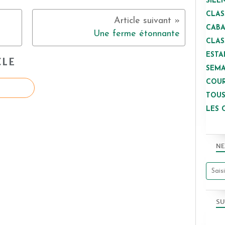
SILE
CLAS
CAB
Une ferme étonnante
CLAS
ESTA
CLE
SEMA
COUR
TOUS
LES 
NE
SU