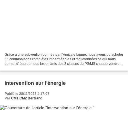
Grâce à une subvention donnée par l'Amicale laïque, nous avons pu acheter
65 combinaisons complètes imperméables et molletonnées ce qui nous
permet d' équiper tous les enfants des 2 classes de PS/MS chaque vendredi
matin pour la sortie nature ! Un grand...
Intervention sur l'énergie
Publié le 28/11/2023 à 17:07
Par
CM1 CM2 Bertrand