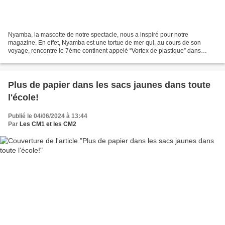
Nyamba, la mascotte de notre spectacle, nous a inspiré pour notre
magazine. En effet, Nyamba est une tortue de mer qui, au cours de son
voyage, rencontre le 7ème continent appelé “Vortex de plastique” dans
l’opéra de Coralie Fayolle. Elle risque de mourir...
Plus de papier dans les sacs jaunes dans toute
l'école!
Publié le 04/06/2024 à 13:44
Par
Les CM1 et les CM2