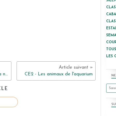
SILE
CLAS
CAB
CLAS
ESTA
SEMA
COUR
TOUS
LES 
cm1 La rentrée des classes lena nelly veena
CE2 - Les animaux de l'aquarium
NE
CLE
SU