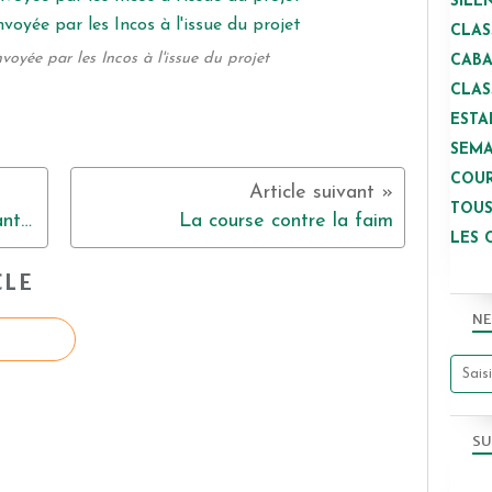
SILE
CLAS
voyée par les Incos à l'issue du projet
CAB
CLAS
ESTA
SEMA
COUR
TOUS
Les impressions des élèves avant le séjour à Feins
La course contre la faim
LES 
CLE
NE
SU