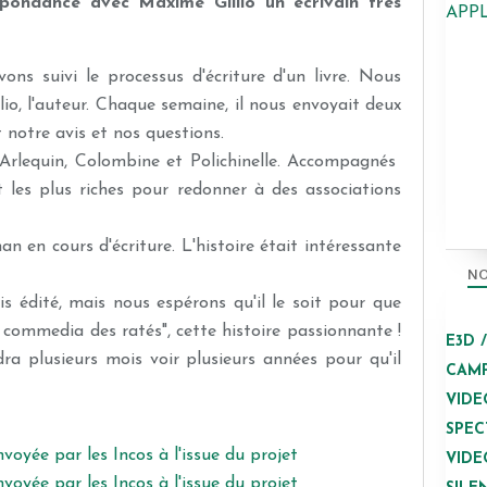
pondance avec Maxime Gillio un écrivain très
APP
ons suivi le processus d'écriture d'un livre. Nous
o, l'auteur. Chaque semaine, il nous envoyait deux
t notre avis et nos questions.
, Arlequin, Colombine et Polichinelle. Accompagnés
t les plus riches pour redonner à des associations
 en cours d'écriture. L'histoire était intéressante
NO
is édité, mais nous espérons qu'il le soit pour que
 commedia des ratés", cette histoire passionnante !
E3D 
dra plusieurs mois voir plusieurs années pour qu'il
CAMP
VIDE
SPEC
VIDE