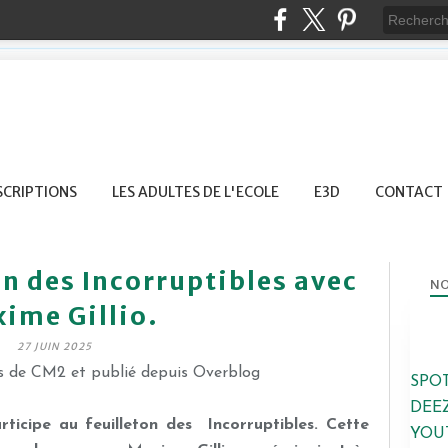
SCRIPTIONS
LES ADULTES DE L'ECOLE
E3D
CONTACT
on des Incorruptibles avec
NO
ime Gillio.
27 JUIN 2025
es de CM2 et publié depuis Overblog
SPO
DEE
rticipe au feuilleton des Incorruptibles. Cette
YOU