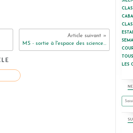
SILE
CLAS
CAB
CLAS
ESTA
SEMA
MS - sortie à l'espace des sciences à Rennes
COUR
TOUS
CLE
LES 
NE
SU