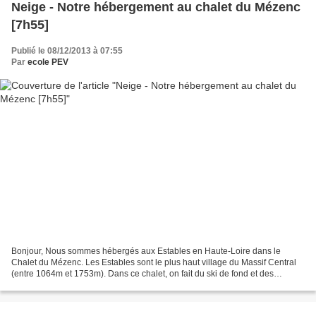
Neige - Notre hébergement au chalet du Mézenc
[7h55]
Publié le 08/12/2013 à 07:55
Par
ecole PEV
Bonjour, Nous sommes hébergés aux Estables en Haute-Loire dans le
Chalet du Mézenc. Les Estables sont le plus haut village du Massif Central
(entre 1064m et 1753m). Dans ce chalet, on fait du ski de fond et des
raquettes. On va aussi découvrir plus tard...