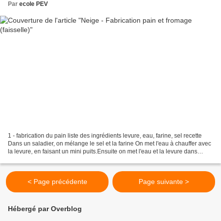
Par
ecole PEV
1 - fabrication du pain liste des ingrédients levure, eau, farine, sel recette
Dans un saladier, on mélange le sel et la farine On met l'eau à chauffer avec
la levure, en faisant un mini puits.Ensuite on met l'eau et la levure dans
celui-ci. Avec le majeur,...
< Page précédente
Page suivante >
Hébergé par Overblog