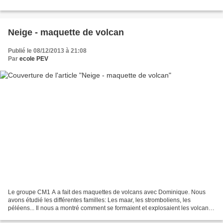
Neige - maquette de volcan
Publié le 08/12/2013 à 21:08
Par
ecole PEV
Le groupe CM1 A a fait des maquettes de volcans avec Dominique. Nous
avons étudié les différentes familles: Les maar, les stromboliens, les
péléens... Il nous a montré comment se formaient et explosaient les volcans.
C'était très intéressant. Léo et...