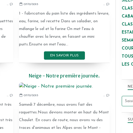
SILE
07/12/2013
…
…
CLAS
1 - fabrication du pain liste des ingrédients levure,
1
CAB
eau, farine, sel recette Dans un saladier, on
uetttes
CLAS
mélange le sel et la farine On met l'eau à
es
ESTA
chauffer avec la levure, en faisant un mini
 de
SEMA
puits.Ensuite on met l'eau...
COUR
EN SAVOIR PLUS
TOUS
LES 
Neige - Notre première journée.
NE
2013-2014
…
07/12/2013
…
nt très
Samedi 7 décembre, nous avons fait des
raquettes.Nous devions monter en haut du Mont
SU
st très
Chaulet. En cours de route, nous avons vu des
des
traces d'animaux et les Alpes avec le Mont -