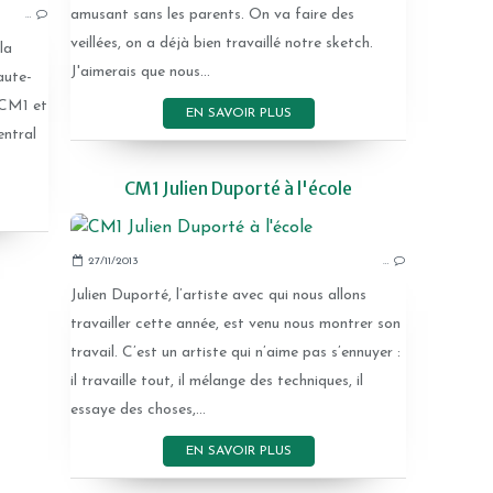
amusant sans les parents. On va faire des
…
veillées, on a déjà bien travaillé notre sketch.
la
J'aimerais que nous...
aute-
 CM1 et
EN SAVOIR PLUS
entral
CM1 Julien Duporté à l'école
27/11/2013
…
Julien Duporté, l’artiste avec qui nous allons
travailler cette année, est venu nous montrer son
travail. C’est un artiste qui n’aime pas s’ennuyer :
il travaille tout, il mélange des techniques, il
essaye des choses,...
EN SAVOIR PLUS