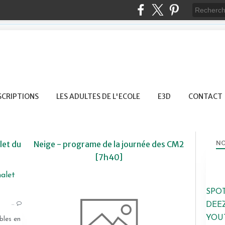
SCRIPTIONS
LES ADULTES DE L'ECOLE
E3D
CONTACT
NO
let du
Neige - programe de la journée des CM2
[7h40]
2013-2014
SPO
…
DEE
YOU
bles en