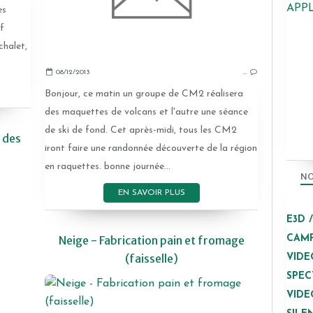
APP
es
f
chalet,
08/12/2013
…
Bonjour, ce matin un groupe de CM2 réalisera
des maquettes de volcans et l'autre une séance
de ski de fond. Cet après-midi, tous les CM2
 des
iront faire une randonnée découverte de la région
en raquettes. bonne journée...
NO
2013-2014
EN SAVOIR PLUS
E3D 
Neige - Fabrication pain et fromage
CAMP
(faisselle)
VIDE
SPEC
VIDE