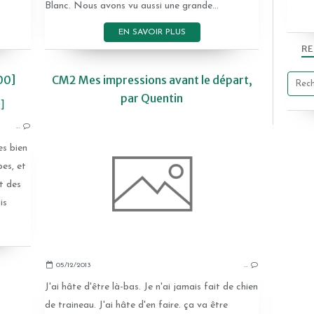
Blanc. Nous avons vu aussi une grande...
EN SAVOIR PLUS
RE
00]
CM2 Mes impressions avant le départ,
par Quentin
2013-2014
…
es bien
es, et
t des
is
05/12/2013
…
J'ai hâte d'être là-bas. Je n'ai jamais fait de chien
de traineau. J'ai hâte d'en faire. ça va être
2013-2014