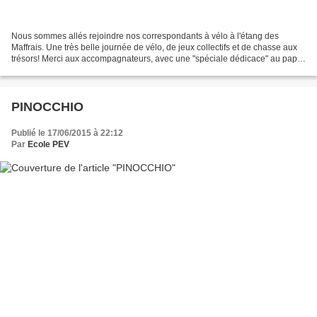
Nous sommes allés rejoindre nos correspondants à vélo à l'étang des
Maffrais. Une très belle journée de vélo, de jeux collectifs et de chasse aux
trésors! Merci aux accompagnateurs, avec une "spéciale dédicace" au papa
de Gaël, qui répare un vélo plus...
PINOCCHIO
Publié le 17/06/2015 à 22:12
Par
Ecole PEV