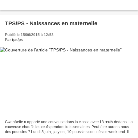
TPS/PS - Naissances en maternelle
Publié le 15/06/2015 à 12:53
Par
tps/ps
Gwenäelle a apporté une couveuse dans la classe avec 18 œufs dedans. La
couveuse chauffe les œufs pendant trois semaines. Peut-être aurons-nous
des poussins ? Lundi 8 juin, ça y est, 10 poussins sont nés ce week-end. Il y
a 3 noirs et 7 jaunes. Ils sont...