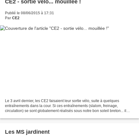
CE2 - sortie vélo... mouillée !
Publié le 08/06/2015 à 17:31
Par
CE2
Le 3 avril dernier, les CE2 faisaient leur sortie vélo, suite à quelques
entraînements dans la cour. Si ces entraînements (slalom, freinage,
circulation) se sont globalement réalisés sous notre bon soleil breton... il
n'en était malheureusement pas de...
Les MS jardinent