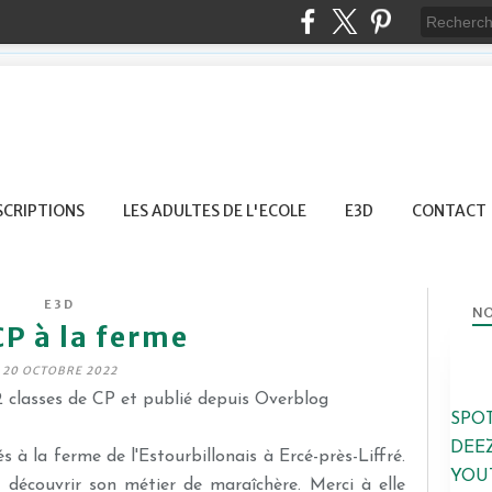
SCRIPTIONS
LES ADULTES DE L'ECOLE
E3D
CONTACT
E3D
NO
CP à la ferme
20 OCTOBRE 2022
2 classes de CP et publié depuis Overblog
SPO
DEE
s à la ferme de l'Estourbillonais à Ercé-près-Liffré.
YOU
e découvrir son métier de maraîchère. Merci à elle