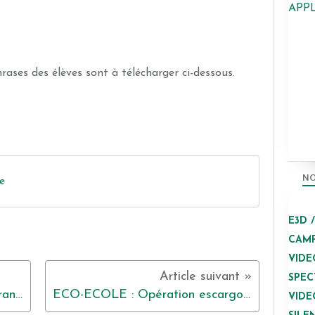
APP
rases des élèves sont à télécharger ci-dessous.
NO
e
E3D 
CAMP
VIDE
SPEC
Débat philo « semaine sans écrans » : L’homme appartient-il à la nature ?
ECO-ECOLE : Opération escargots
VIDE