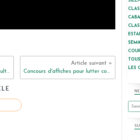
SILE
CLAS
CAB
CLAS
ESTA
SEMA
COUR
TOUS
LES 
visite de 2 exploitations d'agriculture biologique
Concours d'affiches pour lutter contre les "stéréotypes de genre"
CLE
NE
SU