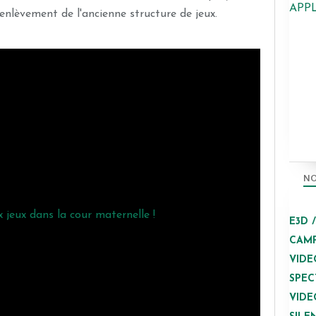
APP
enlèvement de l'ancienne structure de jeux.
NO
E3D 
CAMP
VIDE
SPEC
VIDE