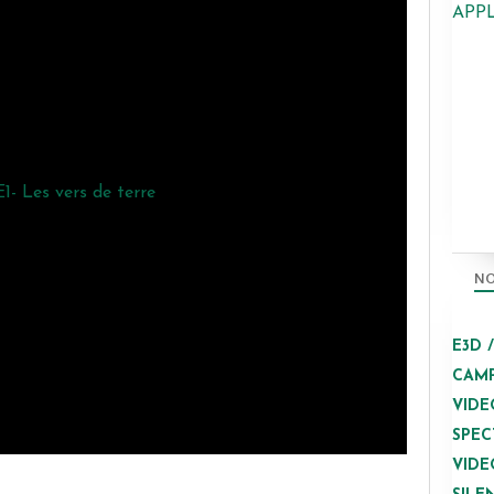
APP
NO
E3D 
CAMP
VIDE
SPEC
VIDE