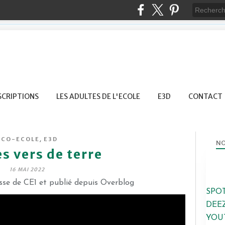
SCRIPTIONS
LES ADULTES DE L'ECOLE
E3D
CONTACT
,
ECO-ECOLE
E3D
NO
s vers de terre
16 MAI 2022
sse de CE1 et publié depuis Overblog
SPO
DEE
YOU