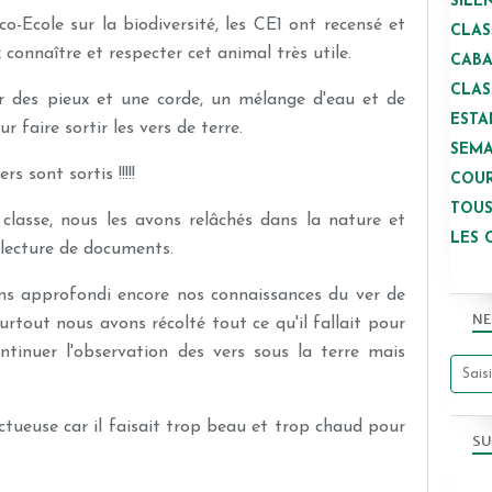
SILE
o-Ecole sur la biodiversité, les CE1 ont recensé et
CLAS
 connaître et respecter cet animal très utile.
CAB
CLAS
r des pieux et une corde, un mélange d'eau et de
ESTA
r faire sortir les vers de terre.
SEMA
 sont sortis !!!!!
COUR
TOUS
classe, nous les avons relâchés dans la nature et
LES 
 lecture de documents.
ns approfondi encore nos connaissances du ver de
NE
urtout nous avons récolté tout ce qu'il fallait pour
ntinuer l'observation des vers sous la terre mais
ctueuse car il faisait trop beau et trop chaud pour
SU