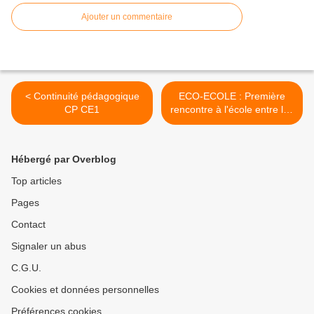
Ajouter un commentaire
< Continuité pédagogique
ECO-ECOLE : Première
CP CE1
rencontre à l'école entre les
CM et les chercheurs de la
Zone Atelier Armorique >
Hébergé par Overblog
Top articles
Pages
Contact
Signaler un abus
C.G.U.
Cookies et données personnelles
Préférences cookies