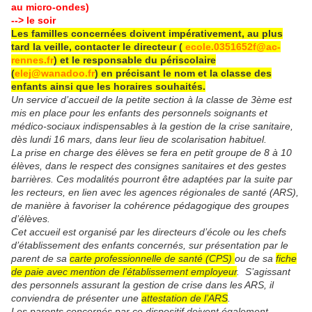
au micro-ondes)
--> le soir
Les familles concernées doivent impérativement, au plus
tard la veille, contacter le directeur (
ecole.0351652f@ac-
rennes.fr
) et le responsable du périscolaire
(
elej@wanadoo.fr
) en précisant le nom et la classe des
enfants ainsi que les horaires souhaités.
Un service d’accueil de la petite section à la classe de 3ème est
mis en place pour les enfants des personnels soignants et
médico-sociaux indispensables à la gestion de la crise sanitaire,
dès lundi 16 mars, dans leur lieu de scolarisation habituel.
La prise en charge des élèves se fera en petit groupe de 8 à 10
élèves, dans le respect des consignes sanitaires et des gestes
barrières. Ces modalités pourront être adaptées par la suite par
les recteurs, en lien avec les agences régionales de santé (ARS),
de manière à favoriser la cohérence pédagogique des groupes
d’élèves.
Cet accueil est organisé par les directeurs d’école ou les chefs
d’établissement des enfants concernés, sur présentation par le
parent de sa
carte professionnelle de santé (CPS)
ou de sa
fiche
de paie avec mention de l’établissement employeur
. S’agissant
des personnels assurant la gestion de crise dans les ARS, il
conviendra de présenter une
attestation de l’ARS
.
Les parents concernés par ce dispositif doivent également