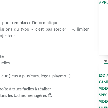
APP
es pour remplacer l’informatique
ssions du type « c’est pas sorcier ! », limiter
rojecteur
té
NO
uelles
E3D 
rieur (jeux à plusieurs, légos, playmo…)
CAMP
VIDE
 boîte à trucs faciles à réaliser
😊
SPEC
dans les tâches ménagères
VIDE