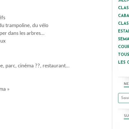
SILE
CLAS
CAB
ifs
CLAS
 du trampoline, du vélo
ESTA
per dans les arbres…
SEMA
aux
COUR
TOUS
LES 
sée, parc, cinéma ??, restaurant…
NE
ama »
SU