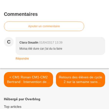
Commentaires
Ajouter un commentaire
C
Clara Goualin
01/04/2017 13:39
Moisa été dure car j'ai du la faire
Répondre
< CM1 Ronan CM1-CM2
Retours des élèves de cycle
Bertrand : Intervention de la
2 sur la semaine sans
prévention MAE sur
écrans >
l'utilisation d'internet
Hébergé par Overblog
Top articles