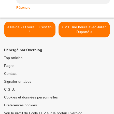
Répondre
< Neige - Et voilà... C'est fini
CM1 Une heure avec Julien
!
Duporté >
Hébergé par Overblog
Top articles
Pages
Contact
Signaler un abus
C.G.U.
Cookies et données personnelles
Préférences cookies
Voir le profil de Ecole PEV sur le portail Overblog